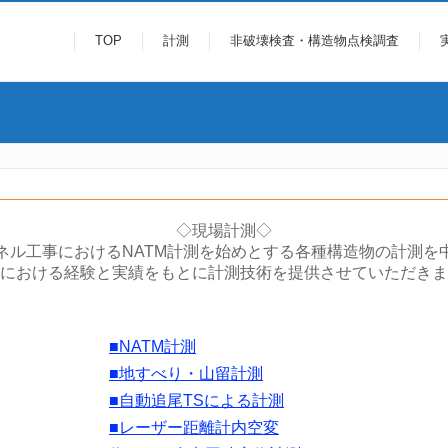
TOP
計測
非破壊検査・構造物点検調査
◇現場計測◇
ネル工事におけるNATM計測を始めとする各種構造物の計測を
における経験と実績をもとに計測技術を提供させていただきま
■NATM計測
■地すべり・山留計測
■自動追尾TSによる計測
■レーザー距離計内空変