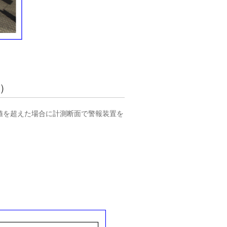
製）
値を超えた場合に計測断面で警報装置を
。