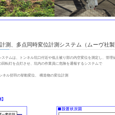
位計測、多点同時変位計測システム（ムーヴ社
システムは、トンネル坑口付近や低土被り部の内空変位を測定し、管理
の回転灯を点灯させ、坑内の作業員に危険を通報するシステムで
す
ンネル切羽の挙動変位、 構造物の変位計測