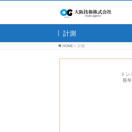
計測
HOME
»
計測
トン
長年