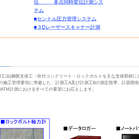
位、 多点同時変位計測シス
テム
■セントル圧力管理システム
■３Dレーザースキャナー計測
M工法(鋼製支保工・吹付コンクリート・ロックボルトを主な支保部材に
コの施工管理要領に準拠した、計測工A及び計測工Bの測定指導、計器開
ATM計測におけるすべての要望にお応えします。