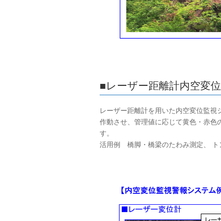
■レーザー距離計内空変
レーザー距離計を用いた内空変位監視
作動させ、管理値に応じて黄色・赤色
活用例 橋脚・橋梁のたわみ測定、 ト